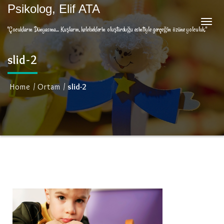
Psikolog, Elif ATA
"Çocukların Dünyasına... Kuşların, kelebeklerin oluşturduğu esintiyle gerçeğin özüne yolculuk."
slid-2
Home
/
Ortam
/
slid-2